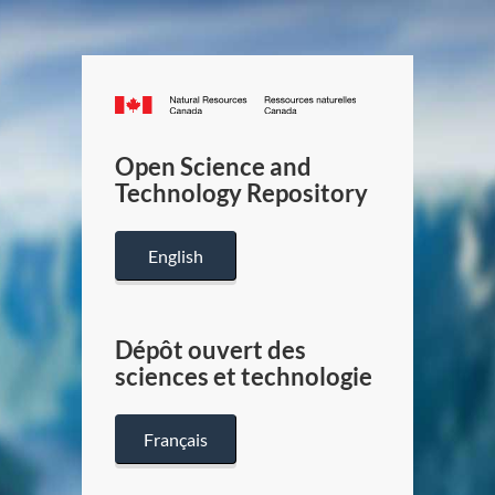
Canada.ca
/
Gouverneme
Open Science and
du
Technology Repository
Canada
English
Dépôt ouvert des
sciences et technologie
Français