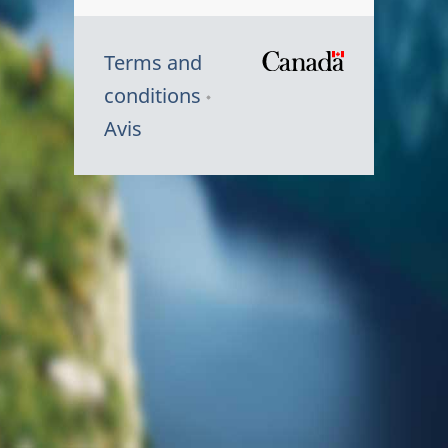
Terms and
/
conditions
Symbole
Avis
du
gouvernem
du
Canada