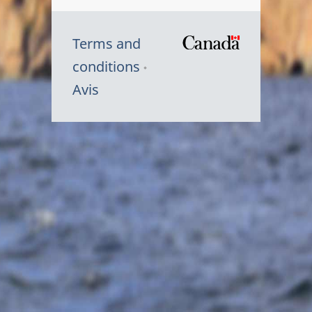
Terms and
/
conditions
Symbole
Avis
du
gouvernem
du
Canada