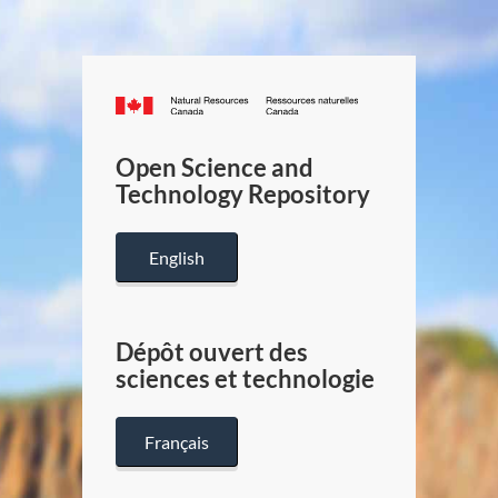
Canada.ca
/
Gouverneme
Open Science and
du
Technology Repository
Canada
English
Dépôt ouvert des
sciences et technologie
Français