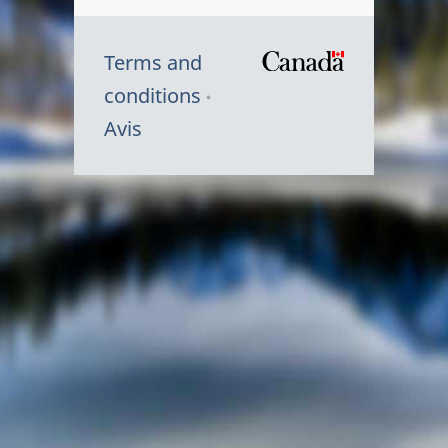
Terms and
/
conditions
Symbole
Avis
du
gouvernem
du
Canada