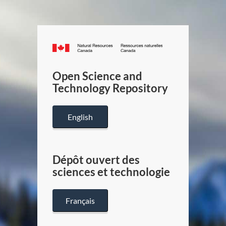
Canada.ca
/
Gouverneme
Open Science and
du
Technology Repository
Canada
English
Dépôt ouvert des
sciences et technologie
Français