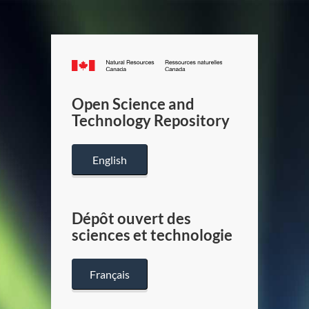
Canada.ca
/
Gouverneme
Open Science and
du
Technology Repository
Canada
English
Dépôt ouvert des
sciences et technologie
Français