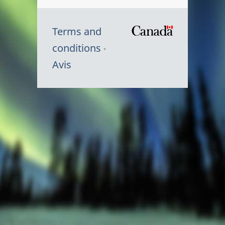
Terms and
/
conditions
Symbole
Avis
du
gouvernem
du
Canada