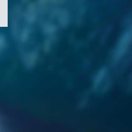
/
Symbole
du
gouvernement
du
Canada