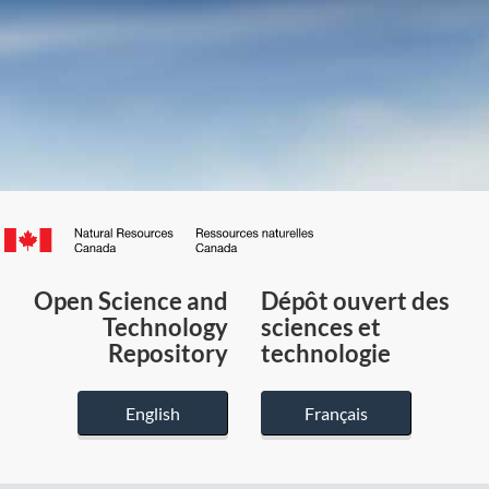
Canada.ca
/
Gouvernement
Open Science and
Dépôt ouvert des
du
Technology
sciences et
Canada
Repository
technologie
English
Français