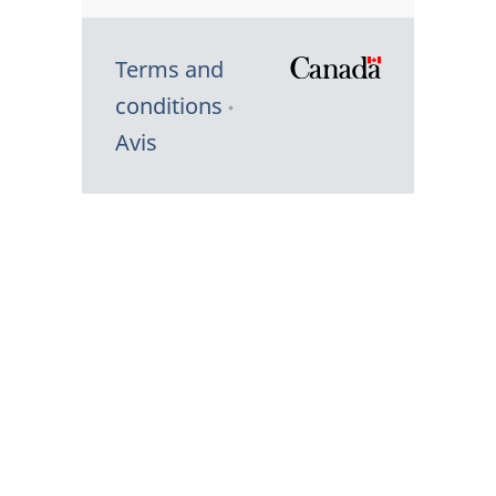
Terms and
/
conditions
Symbole
Avis
du
gouvernem
du
Canada