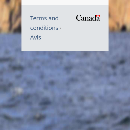
Terms and
/
conditions
Symbole
Avis
du
gouvernem
du
Canada