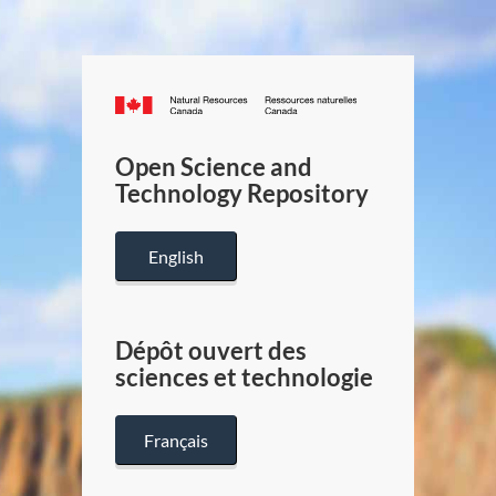
Canada.ca
/
Gouverneme
Open Science and
du
Technology Repository
Canada
English
Dépôt ouvert des
sciences et technologie
Français