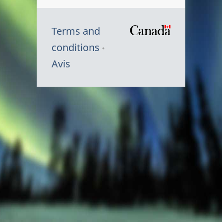
Terms and
/
conditions
Symbole
Avis
du
gouvernem
du
Canada