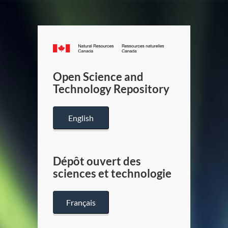
Canada.ca
/
Gouverneme
Open Science and
du
Technology Repository
Canada
English
Dépôt ouvert des
sciences et technologie
Français