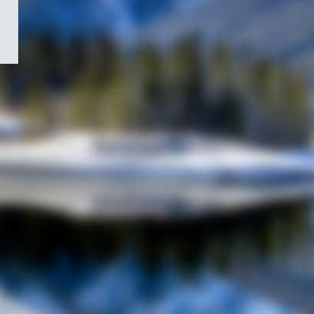
/
Symbole
du
gouvernement
du
Canada