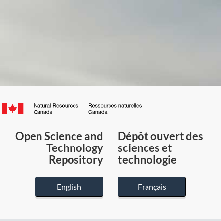
Canada.ca
/
Gouvernement
Open Science and
Dépôt ouvert des
du
Technology
sciences et
Canada
Repository
technologie
English
Français