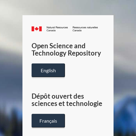
Canada.ca
/
Gouverneme
Open Science and
du
Technology Repository
Canada
English
Dépôt ouvert des
sciences et technologie
Français