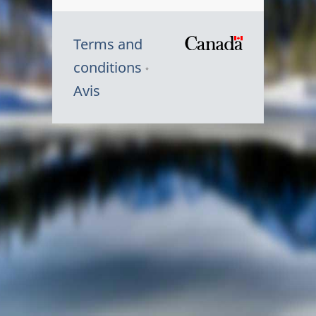
Terms and
/
conditions
Symbole
Avis
du
gouvernem
du
Canada