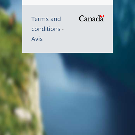
Terms and
/
conditions
Symbole
Avis
du
gouvernem
du
Canada