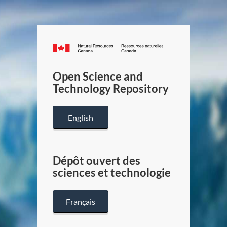
Canada.ca
/
Gouverneme
Open Science and
du
Technology Repository
Canada
English
Dépôt ouvert des
sciences et technologie
Français