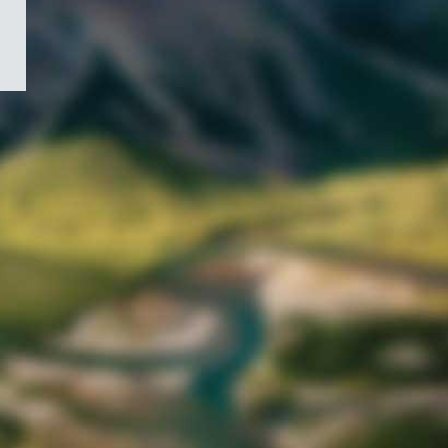
/
Symbole
du
gouvernement
du
Canada