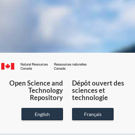
Canada.ca
/
Gouvernement
Open Science and
Dépôt ouvert des
du
Technology
sciences et
Canada
Repository
technologie
English
Français