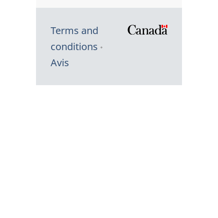
Terms and
/
conditions
Symbole
Avis
du
gouvernem
du
Canada