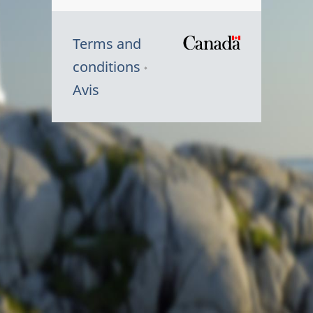
Terms and
/
conditions
Symbole
Avis
du
gouvernem
du
Canada