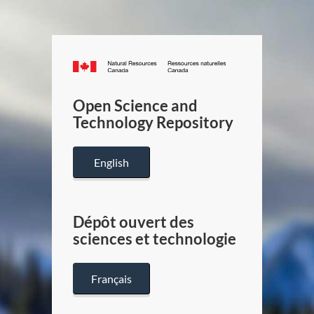
Canada.ca
/
Gouverneme
Open Science and
du
Technology Repository
Canada
English
Dépôt ouvert des
sciences et technologie
Français