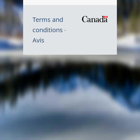
Terms and
/
conditions
Symbole
Avis
du
gouvernem
du
Canada