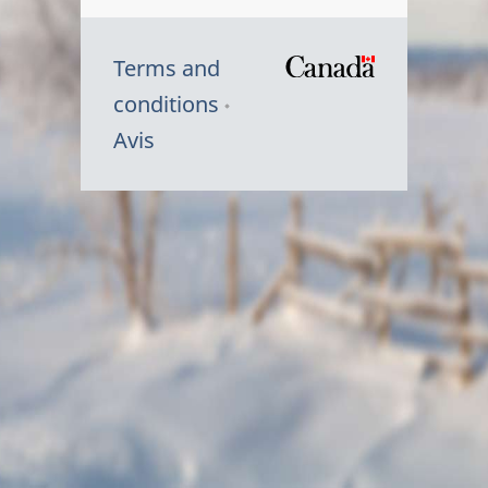
Terms and
/
conditions
Symbole
Avis
du
gouvernem
du
Canada