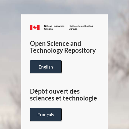
Canada.ca
/
Gouverneme
Open Science and
du
Technology Repository
Canada
English
Dépôt ouvert des
sciences et technologie
Français