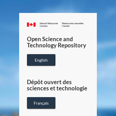
Canada.ca
/
Gouverneme
Open Science and
du
Technology Repository
Canada
English
Dépôt ouvert des
sciences et technologie
Français