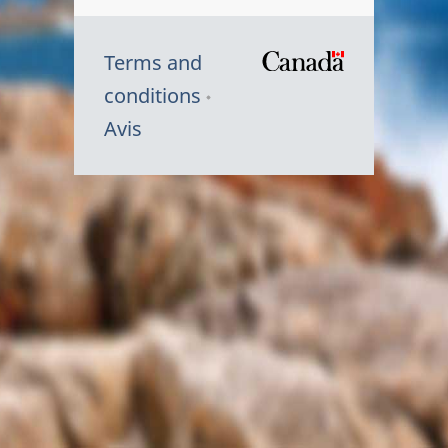
Terms and
/
conditions
Symbole
Avis
du
gouvernem
du
Canada