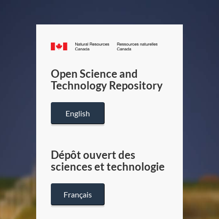
Canada.ca
/
Gouverneme
Open Science and
du
Technology Repository
Canada
English
Dépôt ouvert des
sciences et technologie
Français