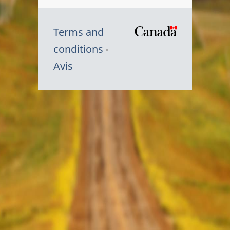
Terms and
/
conditions
Symbole
Avis
du
gouvernem
du
Canada