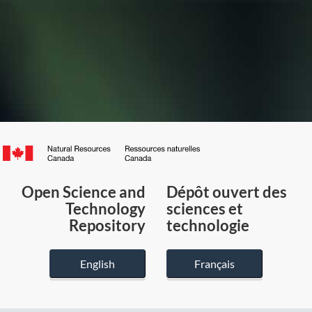
Canada.ca
/
Gouvernement
Open Science and
Dépôt ouvert des
du
Technology
sciences et
Canada
Repository
technologie
English
Français