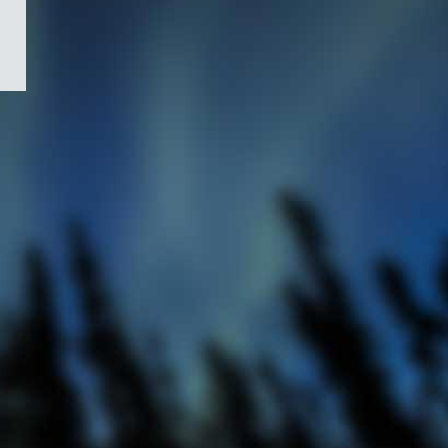
/
Symbole
du
gouvernement
du
Canada