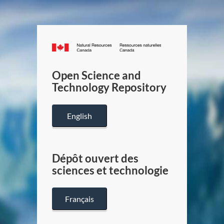
Canada.ca
/
Gouverneme
Open Science and
du
Technology Repository
Canada
English
Dépôt ouvert des
sciences et technologie
Français