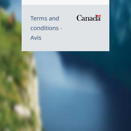
Terms and
/
conditions
Symbole
Avis
du
gouvernem
du
Canada