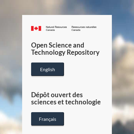
Canada.ca
/
Gouverneme
Open Science and
du
Technology Repository
Canada
English
Dépôt ouvert des
sciences et technologie
Français