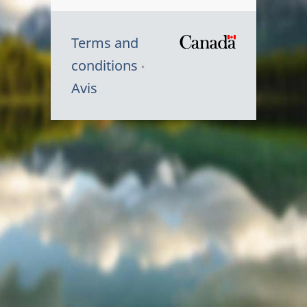
Terms and
/
conditions
Symbole
Avis
du
gouvernem
du
Canada