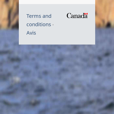
Terms and
/
conditions
Symbole
Avis
du
gouvernem
du
Canada