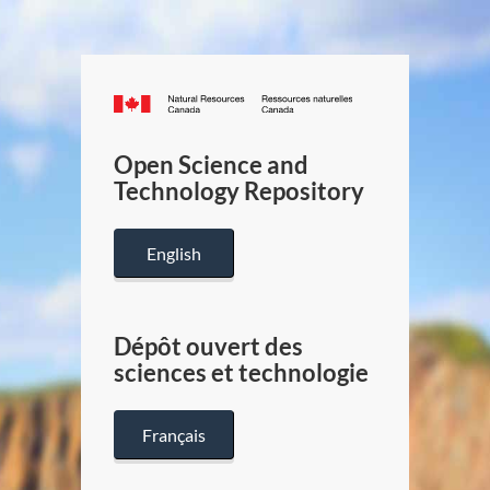
Canada.ca
/
Gouverneme
Open Science and
du
Technology Repository
Canada
English
Dépôt ouvert des
sciences et technologie
Français