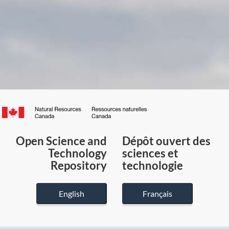
Canada.ca
/
Gouvernement
Open Science and
Dépôt ouvert des
du
Technology
sciences et
Canada
Repository
technologie
English
Français