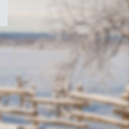
/
Symbole
du
gouvernement
du
Canada