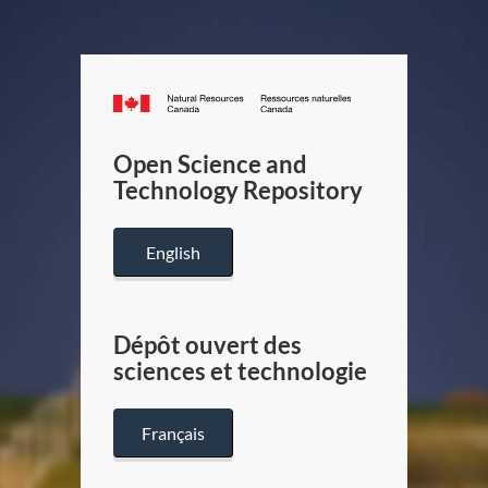
Canada.ca
/
Gouverneme
Open Science and
du
Technology Repository
Canada
English
Dépôt ouvert des
sciences et technologie
Français