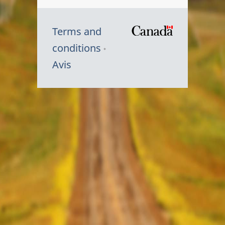
Terms and
/
conditions
Symbole
Avis
du
gouvernem
du
Canada