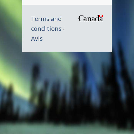
Terms and
/
conditions
Symbole
Avis
du
gouverne
du
Canada