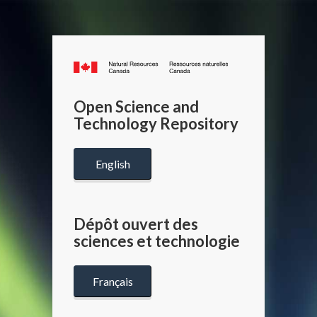
Canada.ca
/
Gouverneme
Open Science and
du
Technology Repository
Canada
English
Dépôt ouvert des
sciences et technologie
Français