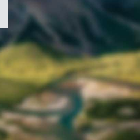
/
Symbole
du
gouvernement
du
Canada