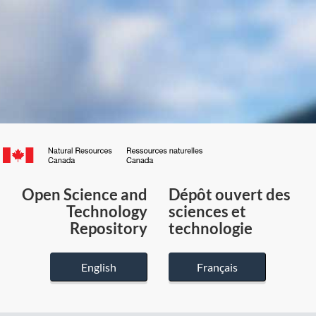
Canada.ca
/
Gouvernement
Open Science and
Dépôt ouvert des
du
Technology
sciences et
Canada
Repository
technologie
English
Français