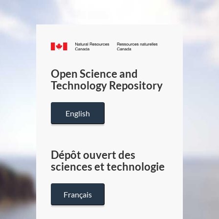
Canada.ca
/
Gouverneme
Open Science and
du
Technology Repository
Canada
English
Dépôt ouvert des
sciences et technologie
Français