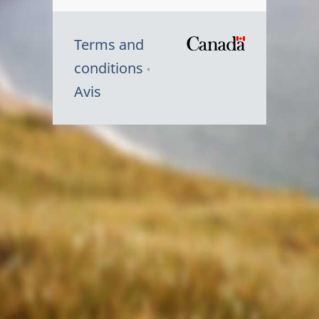
Terms and
/
conditions
Symbole
Avis
du
gouvernem
du
Canada