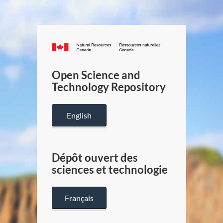
Canada.ca
/
Gouverneme
Open Science and
du
Technology Repository
Canada
English
Dépôt ouvert des
sciences et technologie
Français