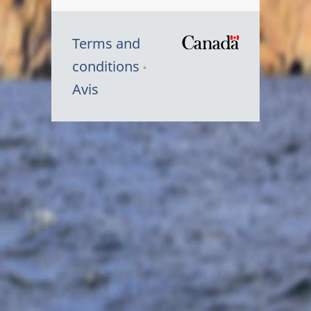
Terms and
/
conditions
Symbole
Avis
du
gouvernem
du
Canada