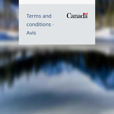
Terms and
/
conditions
Symbole
Avis
du
gouvernem
du
Canada