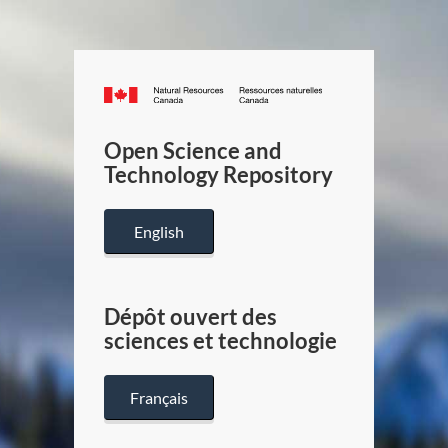
Canada.ca
/
Gouverneme
Open Science and
du
Technology Repository
Canada
English
Dépôt ouvert des
sciences et technologie
Français