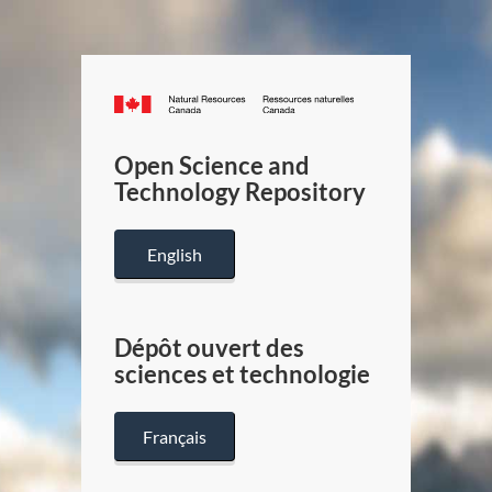
Canada.ca
/
Gouverneme
Open Science and
du
Technology Repository
Canada
English
Dépôt ouvert des
sciences et technologie
Français