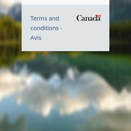
Terms and
/
conditions
Symbole
Avis
du
gouvernem
du
Canada