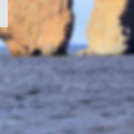
/
Symbole
du
gouvernement
du
Canada