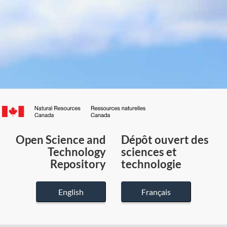
Canada.ca
/
Gouvernement
Open Science and
Dépôt ouvert des
du
Technology
sciences et
Canada
Repository
technologie
English
Français