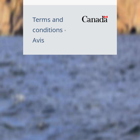
Terms and
/
conditions
Symbole
Avis
du
gouvernem
du
Canada