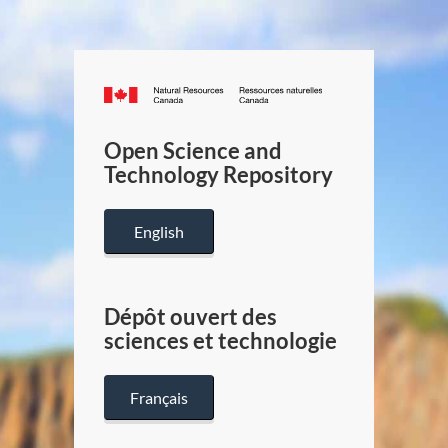
Canada.ca
/
Gouverneme
Open Science and
du
Technology Repository
Canada
English
Dépôt ouvert des
sciences et technologie
Français