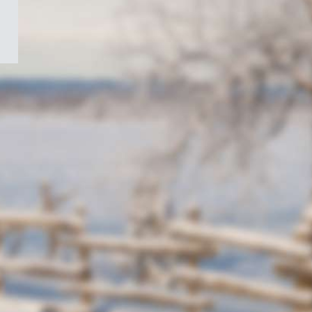
/
Symbole
du
gouvernement
du
Canada