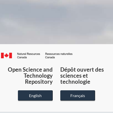
Canada.ca
/
Gouvernement
Open Science and
Dépôt ouvert des
du
Technology
sciences et
Canada
Repository
technologie
English
Français