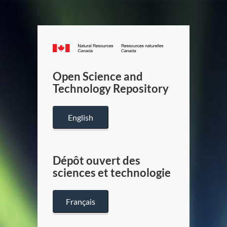
Canada.ca
/
Gouverneme
Open Science and
du
Technology Repository
Canada
English
Dépôt ouvert des
sciences et technologie
Français