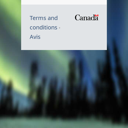
Terms and
/
conditions
Symbole
Avis
du
gouvernem
du
Canada