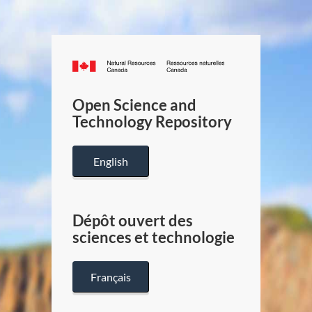
Canada.ca
/
Gouverneme
Open Science and
du
Technology Repository
Canada
English
Dépôt ouvert des
sciences et technologie
Français