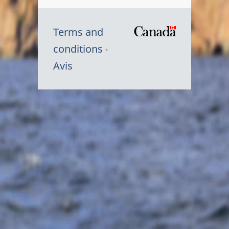
Terms and
/
conditions
Symbole
Avis
du
gouvernem
du
Canada