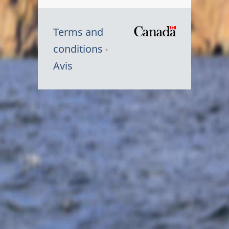
Terms and
/
conditions
Symbole
Avis
du
gouvernem
du
Canada