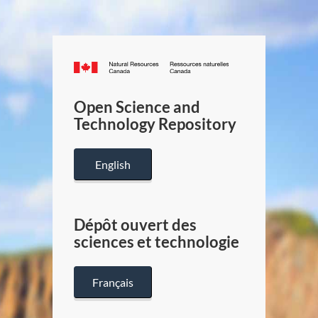
Canada.ca
/
Gouverneme
Open Science and
du
Technology Repository
Canada
English
Dépôt ouvert des
sciences et technologie
Français