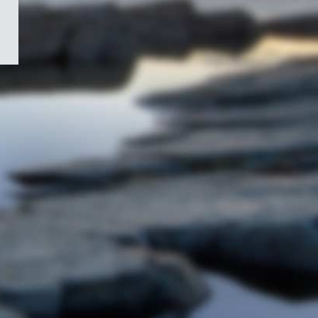
/
Symbole
du
gouvernement
du
Canada