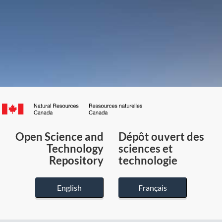
Canada.ca
/
Gouvernement
Open Science and
Dépôt ouvert des
du
Technology
sciences et
Canada
Repository
technologie
English
Français