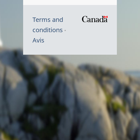
Terms and
/
conditions
Symbole
Avis
du
gouvernem
du
Canada