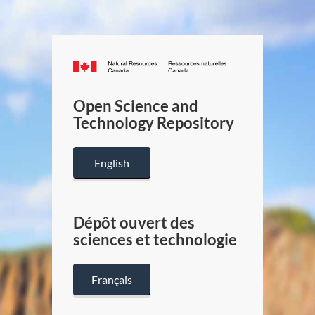
Canada.ca
/
Gouverneme
Open Science and
du
Technology Repository
Canada
English
Dépôt ouvert des
sciences et technologie
Français