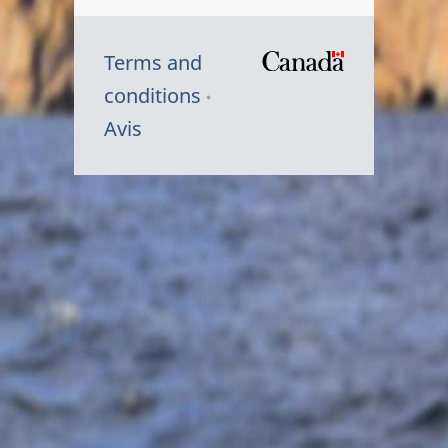
Terms and
/
conditions
Symbole
Avis
du
gouvernem
du
Canada