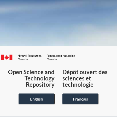
Canada.ca
/
Gouvernement
Open Science and
Dépôt ouvert des
du
Technology
sciences et
Canada
Repository
technologie
English
Français