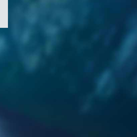
/
Symbole
du
gouvernement
du
Canada