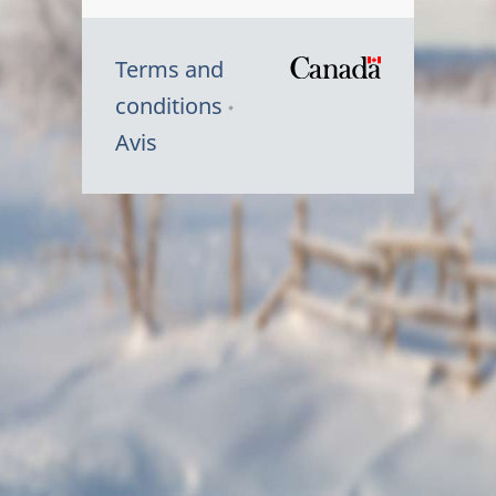
Terms and
/
conditions
Symbole
Avis
du
gouvernem
du
Canada