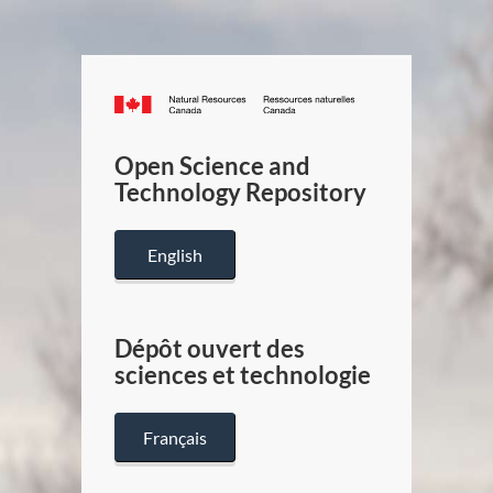
Canada.ca
/
Gouverneme
Open Science and
du
Technology Repository
Canada
English
Dépôt ouvert des
sciences et technologie
Français