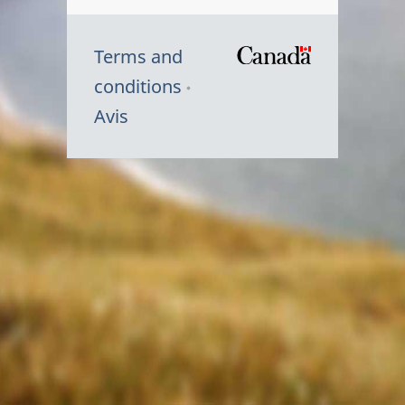
Terms and
/
conditions
Symbole
Avis
du
gouvernem
du
Canada