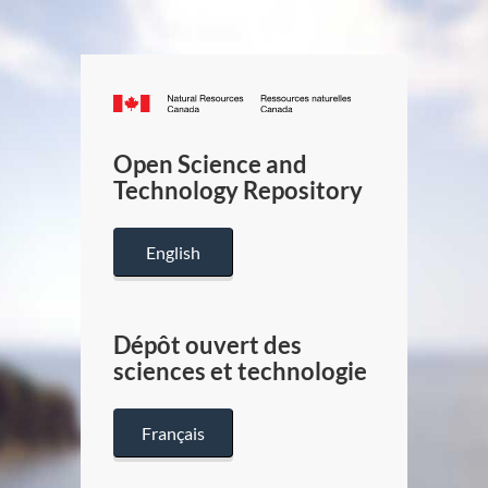
Canada.ca
/
Gouverneme
Open Science and
du
Technology Repository
Canada
English
Dépôt ouvert des
sciences et technologie
Français