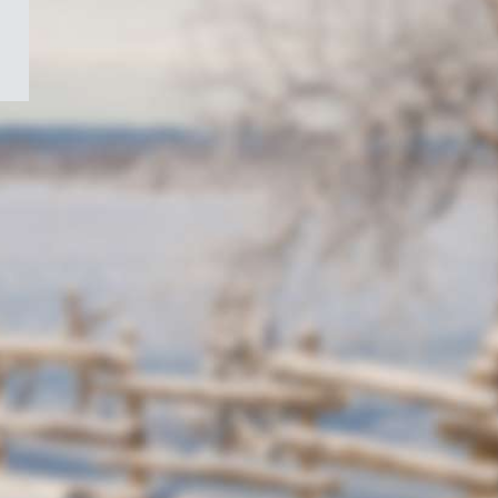
/
Symbole
du
gouvernement
du
Canada