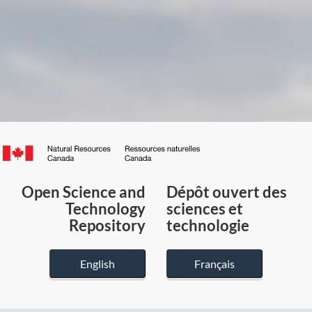
Canada.ca
/
Gouvernement
Open Science and
Dépôt ouvert des
du
Technology
sciences et
Canada
Repository
technologie
English
Français