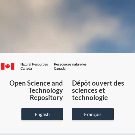
Canada.ca
/
Gouvernement
Open Science and
Dépôt ouvert des
du
Technology
sciences et
Canada
Repository
technologie
English
Français