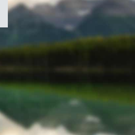
/
Symbole
du
gouvernement
du
Canada