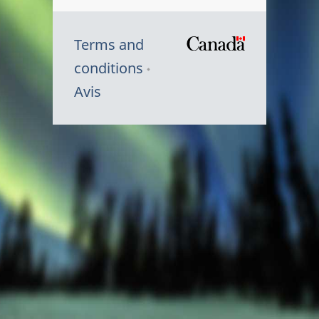
Terms and
/
conditions
Symbole
Avis
du
gouvernem
du
Canada