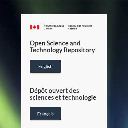
Canada.ca
/
Gouverneme
Open Science and
du
Technology Repository
Canada
English
Dépôt ouvert des
sciences et technologie
Français