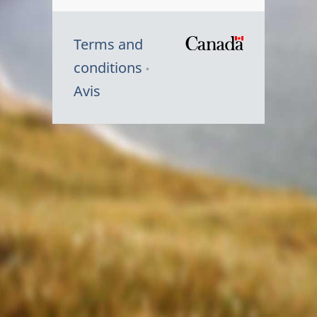
Terms and
/
conditions
Symbole
Avis
du
gouvernem
du
Canada