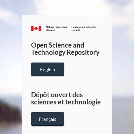
Canada.ca
/
Gouverneme
Open Science and
du
Technology Repository
Canada
English
Dépôt ouvert des
sciences et technologie
Français