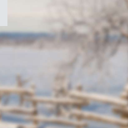
/
Symbole
du
gouvernement
du
Canada