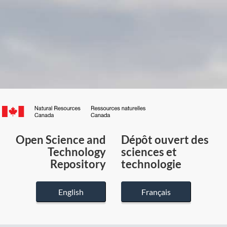
Canada.ca
/
Gouvernement
Open Science and
Dépôt ouvert des
du
Technology
sciences et
Canada
Repository
technologie
English
Français