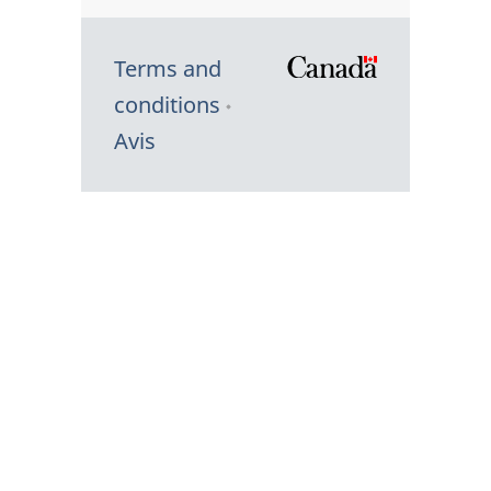
Terms and
/
conditions
Symbole
Avis
du
gouvernem
du
Canada