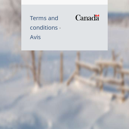
Terms and
/
conditions
Symbole
Avis
du
gouvernem
du
Canada