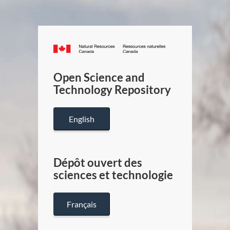
Canada.ca
/
Gouverneme
Open Science and
du
Technology Repository
Canada
English
Dépôt ouvert des
sciences et technologie
Français