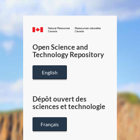
Canada.ca
/
Gouverneme
Open Science and
du
Technology Repository
Canada
English
Dépôt ouvert des
sciences et technologie
Français