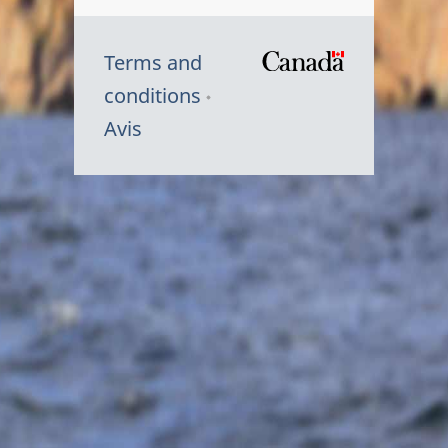
Terms and
/
conditions
Symbole
Avis
du
gouvernem
du
Canada